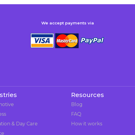
We accept payments via
stries
Resources
otive
Blog
ess
FAQ
tion & Day Care
How it works
ce