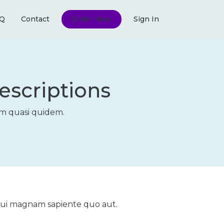
Q
Contact
Order Now
Sign In
escriptions
em quasi quidem.
. Qui magnam sapiente quo aut.