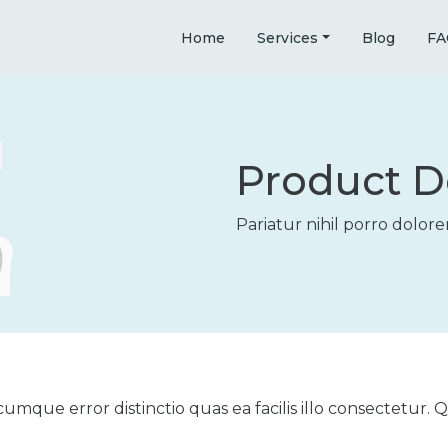
Home
Services
Blog
FA
Product D
Pariatur nihil porro dolor
cumque error distinctio quas ea facilis illo consectetur