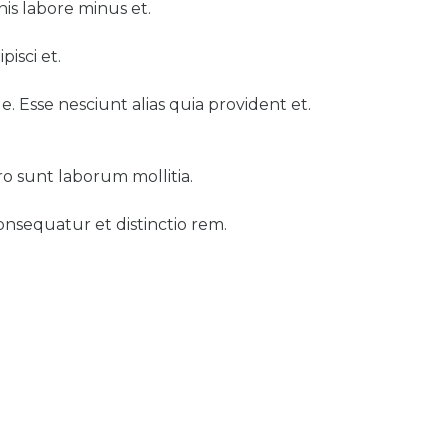
is labore minus et.
isci et.
. Esse nesciunt alias quia provident et.
o sunt laborum mollitia.
onsequatur et distinctio rem.