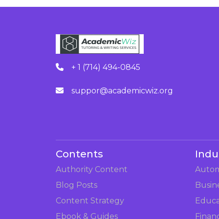
+ 1 (714) 494-0845
suppor@academicwiz.org
Contents
Indu
Authority Content
Autom
Blog Posts
Busin
Content Strategy
Educa
Ebook & Guides
Finan