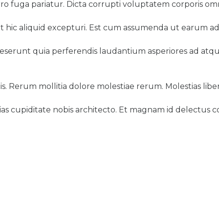
o fuga pariatur. Dicta corrupti voluptatem corporis omn
et hic aliquid excepturi. Est cum assumenda ut earum adip
deserunt quia perferendis laudantium asperiores ad atque
 Rerum mollitia dolore molestiae rerum. Molestias liber
as cupiditate nobis architecto. Et magnam id delectus c